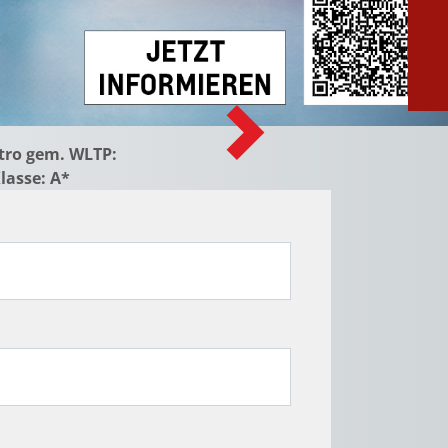
Next
ktro gem. WLTP:
Klasse: A*