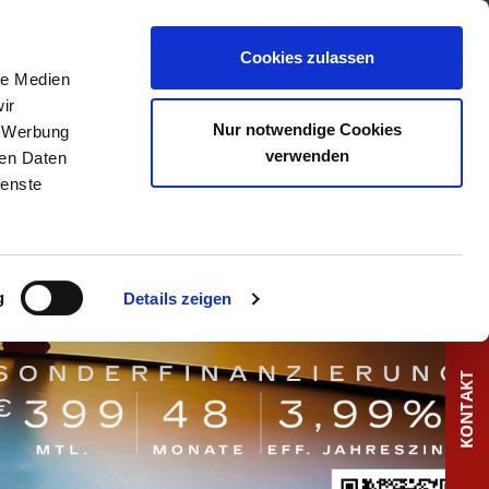
Cookies zulassen
le Medien
ir
Nur notwendige Cookies
, Werbung
verwenden
ren Daten
Wir über uns
ienste
g
Details zeigen
KONTAKT