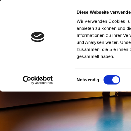
Mönchengladbach: 02161 / 65900-0 | info@
Diese Webseite verwende
Wir verwenden Cookies, um
anbieten zu können und di
Informationen zu Ihrer Ve
und Analysen weiter. Unse
Startseite
Unser Fahrzeugbestand
zusammen, die Sie ihnen b
gesammelt haben.
Einwilligungsauswahl
Notwendig