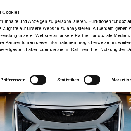
asap-cars.de
t Cookies
 Inhalte und Anzeigen zu personalisieren, Funktionen für sozia
e Zugriffe auf unsere Website zu analysieren. Außerdem geben w
Servicepartner
rwendung unserer Website an unsere Partner für soziale Medien
re Partner führen diese Informationen möglicherweise mit weite
(current)
Service
Teile & Zubehör
Drive the Best
ereitgestellt haben oder die sie im Rahmen Ihrer Nutzung der D
Präferenzen
Statistiken
Marketin